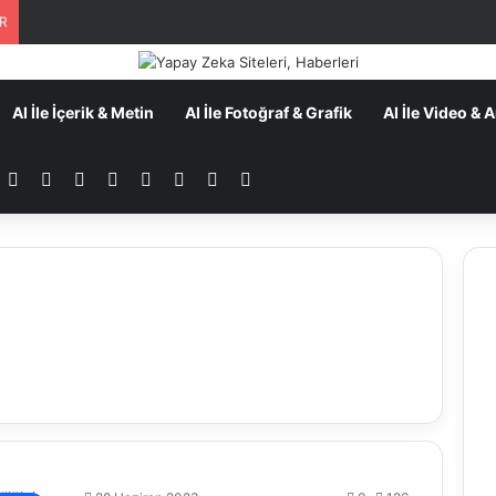
ER
AI İle İçerik & Metin
AI İle Fotoğraf & Grafik
AI İle Video &
Facebook
YouTube
Tumblr
Instagram
TikTok
Patreon
RSS
Dış görünümü değiştir