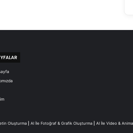
YFALAR
sayfa
ımızda
şim
Metin Oluşturma
|
AI İle Fotoğraf & Grafik Oluşturma
|
AI İle Video & Anim