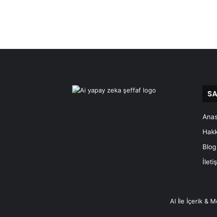
SA
Ana
Hakk
Blog
İleti
AI İle İçerik & 