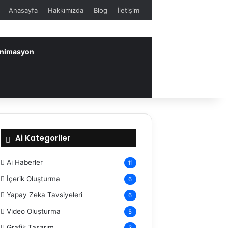
Anasayfa
Hakkımızda
Blog
İletişim
 Animasyon
Ai Kategoriler
Ai Haberler
11
İçerik Oluşturma
6
Yapay Zeka Tavsiyeleri
6
Video Oluşturma
5
Grafik Tasarım
3