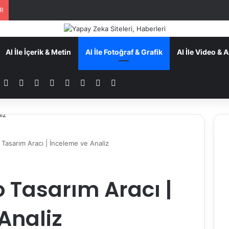
ER
AI İle İçerik & Metin
AI İle Fotoğraf & Grafik
AI İle Video &
Facebook
YouTube
Tumblr
Instagram
TikTok
Patreon
RSS
Dış görünümü değiştir
Tasarım Aracı | İnceleme ve Analiz
o Tasarım Aracı |
Analiz