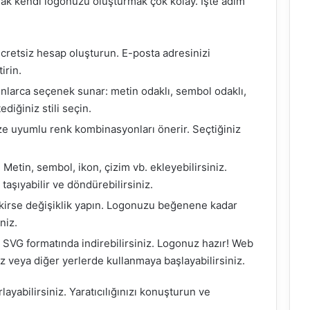
arak kendi logonuzu oluşturmak çok kolay. İşte adım
ücretsiz hesap oluşturun. E-posta adresinizi
irin.
 onlarca seçenek sunar: metin odaklı, sembol odaklı,
diğiniz stili seçin.
ize uyumlu renk kombinasyonları önerir. Seçtiğiniz
Metin, sembol, ikon, çizim vb. ekleyebilirsiniz.
 taşıyabilir ve döndürebilirsiniz.
kirse değişiklik yapın. Logonuzu beğenene kadar
niz.
SVG formatında indirebilirsiniz. Logonuz hazır! Web
z veya diğer yerlerde kullanmaya başlayabilirsiniz.
ayabilirsiniz. Yaratıcılığınızı konuşturun ve