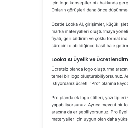
için logo konseptleriniz hakkında gerç
Onların görüşleri daha önce düşünmediğ
Özetle Looka AI, girişimler, küçük işle
marka materyalleri oluşturmaya yönelik
fiyatı, geri bildirim ve çoklu format ind
sürecini olabildiğince basit hale getir
Looka AI Üyelik ve Ücretlendi
Ücretsiz planda logo oluşturma aracına
temel bir logo oluşturabiliyorsunuz. 
istiyorsanız ücretli “Pro” planına kay
Pro planda ek logo stilleri, yazı tiple
yapabiliyorsunuz. Ayrıca mevcut bir l
aracına da erişebiliyorsunuz. Pro üyelik
materyaller için uygun olan daha yüks