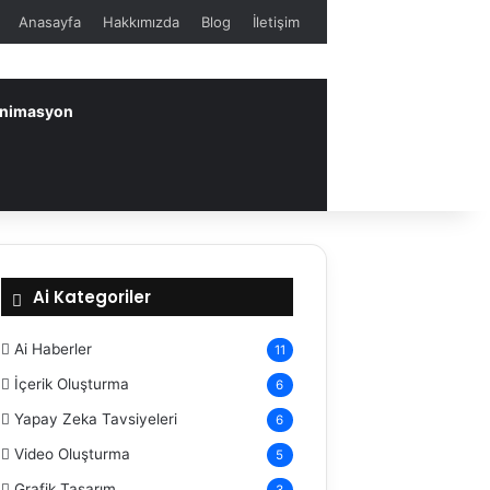
Anasayfa
Hakkımızda
Blog
İletişim
 Animasyon
Ai Kategoriler
Ai Haberler
11
İçerik Oluşturma
6
Yapay Zeka Tavsiyeleri
6
Video Oluşturma
5
Grafik Tasarım
3