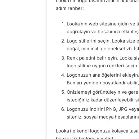
Looka’nın logo tasarım aracını kullan
adım rehber:
Looka’nın web sitesine gidin ve 
doğrulayın ve hesabınızı etkinleşt
Logo stillerini seçin. Looka size
doğal, minimal, geleneksel vb. İste
Renk paletini belirleyin. Looka s
logo stiline uygun renkleri seçin.
Logonuzun ana öğelerini ekleyin. 
Bunları yeniden boyutlandırabilir,
Önizlemeyi görüntüleyin ve gere
istediğiniz kadar düzenleyebilirsi
Logonuzu indirin! PNG, JPG veya 
siteniz, sosyal medya hesaplarını
Looka ile kendi logonuzu kolayca tasarl
benzersiz bir logo yaratın!