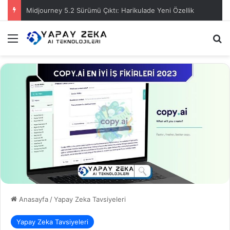
Midjourney 5.2 Sürümü Çıktı: Harikulade Yeni Özellik
Menü
A
Anasayfa
/
Yapay Zeka Tavsiyeleri
Yapay Zeka Tavsiyeleri