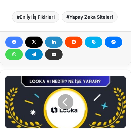
En İyi İş Fikirleri
Yapay Zeka Siteleri
L
o
o
k
a
A
i
L
o