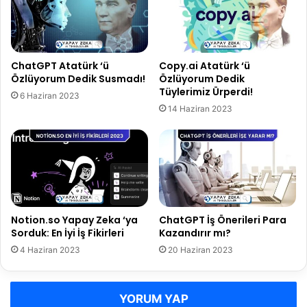
m
'
e
y
v
a
e
S
A
o
ChatGPT Atatürk ‘ü
Copy.ai Atatürk ‘ü
n
r
Özlüyorum Dedik Susmadı!
Özlüyorum Dedik
a
d
Tüylerimiz Ürperdi!
6 Haziran 2023
l
u
14 Haziran 2023
i
k
z
:
E
n
İ
y
i
Notion.so Yapay Zeka ‘ya
ChatGPT İş Önerileri Para
İ
Sorduk: En İyi İş Fikirleri
Kazandırır mı?
ş
F
4 Haziran 2023
20 Haziran 2023
i
k
i
YORUM YAP
r