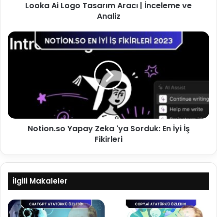
Looka Ai Logo Tasarım Aracı | İnceleme ve
g
Analiz
o
T
a
N
s
o
a
t
r
i
ı
o
m
n
A
.
r
s
a
o
c
Notion.so Yapay Zeka 'ya Sorduk: En İyi İş
Y
ı
Fikirleri
a
|
p
İ
a
n
y
c
Z
İlgili Makaleler
e
e
l
k
e
a