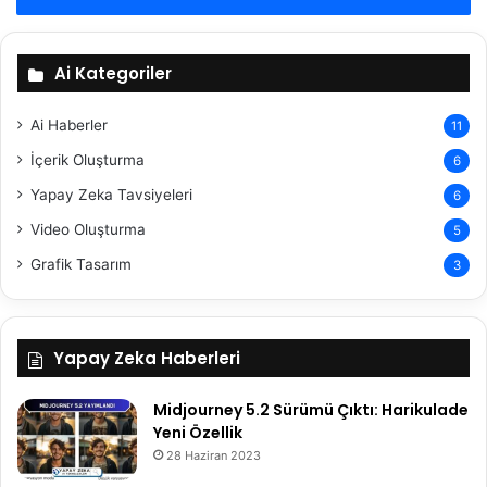
l
e
r
Ai Kategoriler
i
Ai Haberler
11
İçerik Oluşturma
6
Yapay Zeka Tavsiyeleri
6
Video Oluşturma
5
Grafik Tasarım
3
Yapay Zeka Haberleri
Midjourney 5.2 Sürümü Çıktı: Harikulade
Yeni Özellik
28 Haziran 2023