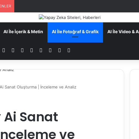
ENLER
AI İle İçerik & Metin
AI İle Fotoğraf & Grafik
AI İle Video &
Facebook
YouTube
Tumblr
Instagram
TikTok
Patreon
RSS
Dış görünümü değiştir
Ai Sanat Oluşturma | İnceleme ve Analiz
y Ai Sanat
İnceleme ve