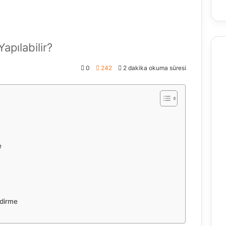
apılabilir?
0
242
2 dakika okuma süresi
e
ndirme