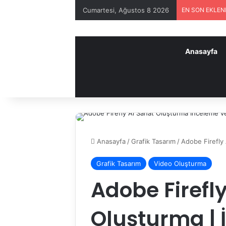
Cumartesi, Ağustos 8 2026
EN SON EKLEN
Anasayfa
Anasayfa
/
Grafik Tasarım
/
Adobe Firefly 
Grafik Tasarım
Video Oluşturma
Adobe Firefl
Oluşturma | 