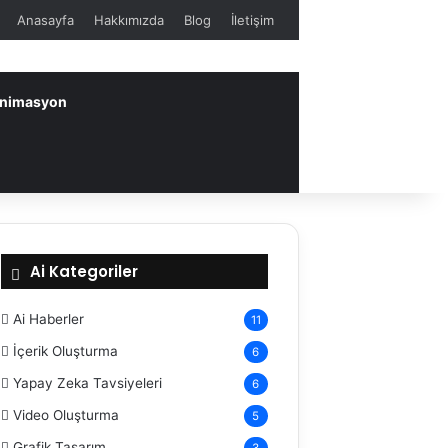
Anasayfa
Hakkımızda
Blog
İletişim
 Animasyon
Ai Kategoriler
Ai Haberler
11
İçerik Oluşturma
6
Yapay Zeka Tavsiyeleri
6
Video Oluşturma
5
Grafik Tasarım
3