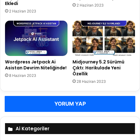
A
e
Ekledi
2 Haziran 2023
y
k
2 Haziran 2023
ı
a
r
s
d
ı
ı
n
ı
S
i
Wordpress Jetpack Ai
Midjourney 5.2 Sürümü
t
Asistan Devrim Niteliğinde!
Çıktı: Harikulade Yeni
e
Özellik
s
8 Haziran 2023
i
28 Haziran 2023
n
e
E
YORUM YAP
k
l
e
d
Ai Kategoriler
i