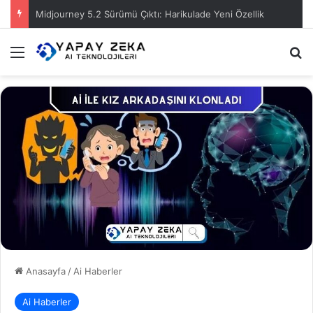
Midjourney 5.2 Sürümü Çıktı: Harikulade Yeni Özellik
Menü
A
Anasayfa
/
Ai Haberler
Ai Haberler