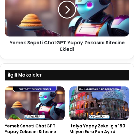
a
e
İ
k
ç
S
i
e
n
p
1
e
Yemek Sepeti ChatGPT Yapay Zekasını Sitesine
5
t
0
Ekledi
i
M
C
i
h
l
a
y
t
İlgili Makaleler
o
G
n
P
E
T
u
Y
r
a
o
p
F
a
o
y
Yemek Sepeti ChatGPT
İtalya Yapay Zeka İçin 150
n
Z
Yapay Zekasını Sitesine
Milyon Euro Fon Ayırdı