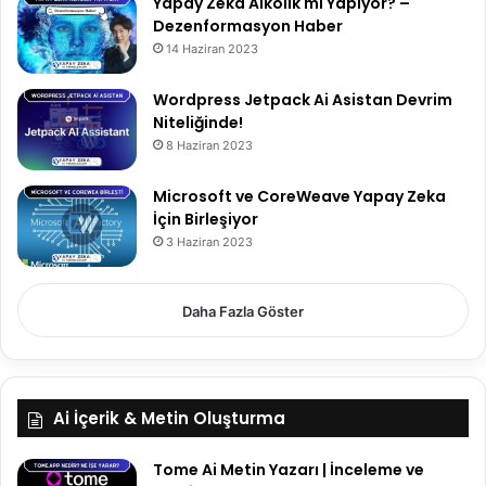
Yapay Zeka Alkolik mi Yapıyor? –
Dezenformasyon Haber
14 Haziran 2023
Wordpress Jetpack Ai Asistan Devrim
Niteliğinde!
8 Haziran 2023
Microsoft ve CoreWeave Yapay Zeka
İçin Birleşiyor
3 Haziran 2023
Daha Fazla Göster
Ai İçerik & Metin Oluşturma
Tome Ai Metin Yazarı | İnceleme ve