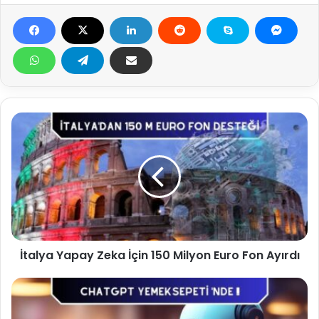
İ
t
a
l
y
a
Y
a
p
İtalya Yapay Zeka İçin 150 Milyon Euro Fon Ayırdı
a
y
Z
Y
e
e
k
m