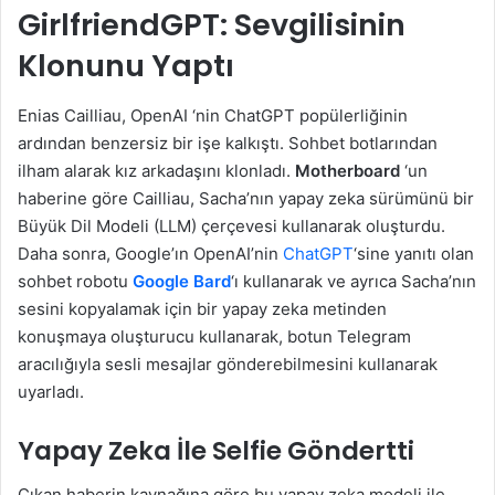
GirlfriendGPT: Sevgilisinin
Klonunu Yaptı
Enias Cailliau, OpenAI ‘nin ChatGPT popülerliğinin
ardından benzersiz bir işe kalkıştı. Sohbet botlarından
ilham alarak kız arkadaşını klonladı.
Motherboard
‘un
haberine göre Cailliau, Sacha’nın yapay zeka sürümünü bir
Büyük Dil Modeli (LLM) çerçevesi kullanarak oluşturdu.
Daha sonra, Google’ın OpenAI’nin
ChatGPT
‘sine yanıtı olan
sohbet robotu
Google Bard
‘ı kullanarak ve ayrıca Sacha’nın
sesini kopyalamak için bir yapay zeka metinden
konuşmaya oluşturucu kullanarak, botun Telegram
aracılığıyla sesli mesajlar gönderebilmesini kullanarak
uyarladı.
Yapay Zeka İle Selfie Göndertti
Çıkan haberin kaynağına göre bu yapay zeka modeli ile